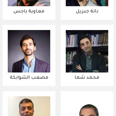
دانة جبريل
معاوية باجس
محمد شما
مصعب الشوابكة