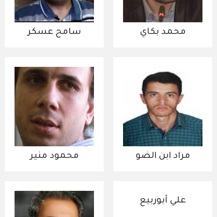
محمد بكاي‎
سامح عسكر
مراد ابن الضو
محمود منير
علي أبوربيع