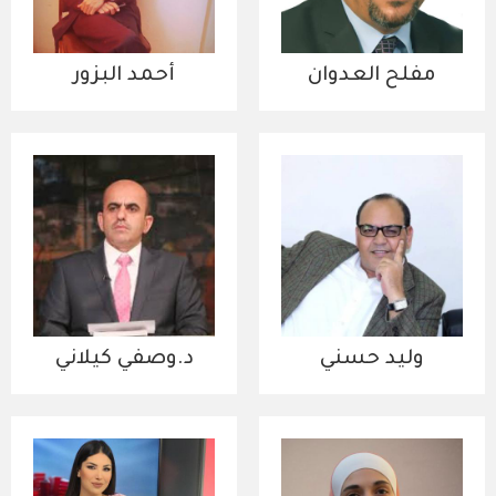
مفلح العدوان
أحمد البزور
وليد حسني
د.وصفي كيلاني