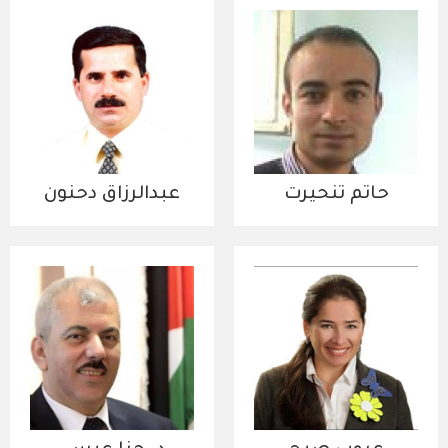
حاتم تنحيرت
عبدالرزاق دحنون