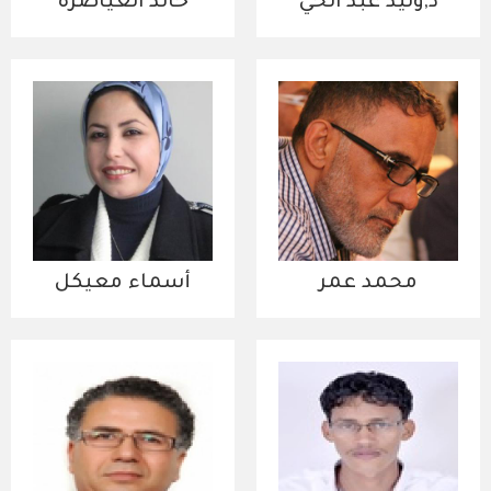
د,وليد عبد الحي
خالد العياصرة
محمد عمر
أسماء معيكل