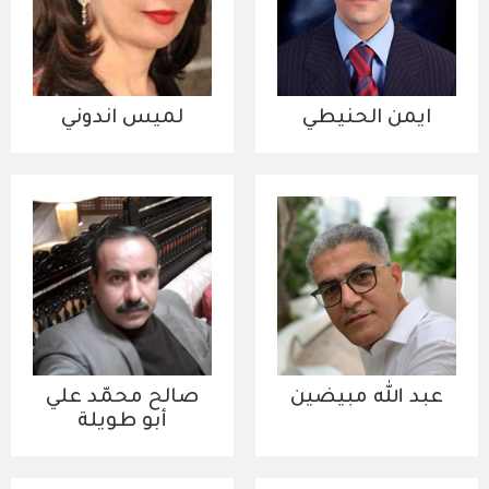
ايمن الحنيطي
لميس اندوني
عبد الله مبيضين
صالح محمّد علي
أبو طويلة