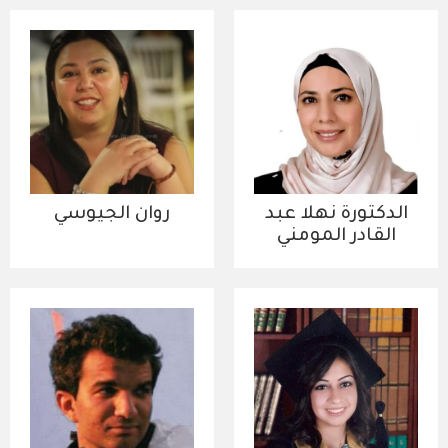
الدكتورة نهلا عبد
روان الجيوسي
القادر المومني