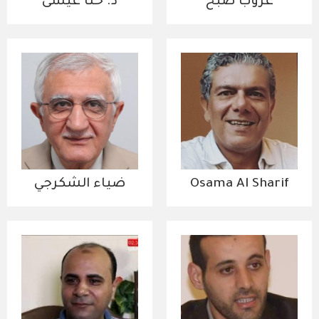
عروب صبح
د. حنا عيسى
Osama Al Sharif
ضياء الشكرجي