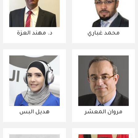
محمد غباري
د. مهند العزة
مروان المعشر
هديل البس