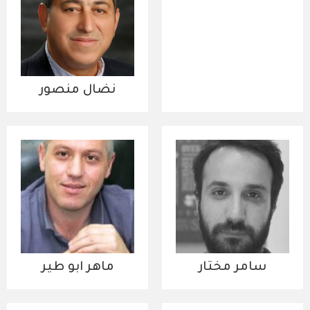
نضال منصور
سامر مختار
ماهر ابو طير