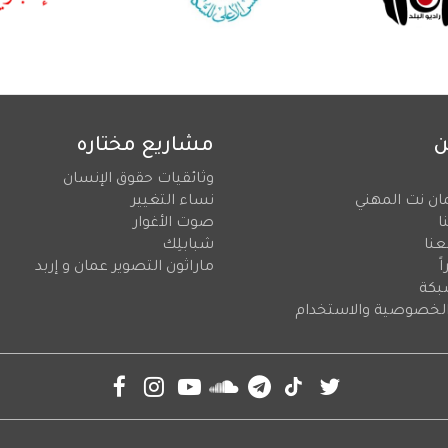
ن
مشاريع مختاره
وثائقيات حقوق الإنسان
ان نت المهني
نساء التغيير
ا
صوت الأغوار
عنا
شبابلِك
ً
ماراثون التصوير عمان و إربد
بكة
لخصوصية والاستخدام