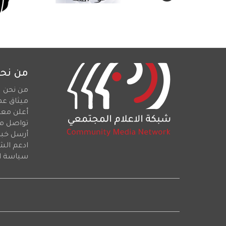
من نح
من نحن
ميثاق عم
أعلن معن
تواصل م
أرسل خبرا
ادعم الش
سياسة ا