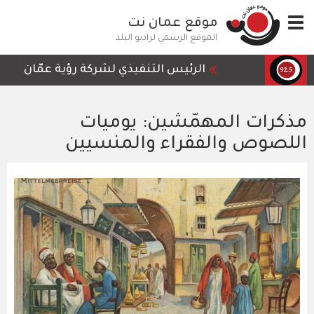
تجاوز
Toggle
موقع عمان نت
إلى
navigation
المحتوى
الموقع الرسمي لراديو البلد
الرئيسي
الرئيس التنفيذي لشركة رؤية عمّان للمع
نقيب أصحاب المطاعم والحلويات عمر عو
مذكرات المهمّشين: يوميات
وزارة الأشغال العامة والإسكان تنهي أ
اللصوص والفقراء والمنسيين
جيش الاحتلال الإسرائيلي يعلن الخميس 
هيئة عمليات التجارة البحرية البريطان
يتراجع الخميس، تأثير الكتلة الهوائية ا