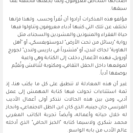
أصحابها أشخاص معروفون، وبما يجعلها مختلفةً عما
سبقها.
مؤلفو هذه المذكرات أرادوا أن تُقرأ وحسب. ولهذا فإنها
تختلف عن تلك التي كتبها أدباء معروفون وتناولوا فيها
حياة الفقراء والمنبوذين والمشردين والسجناء، مثل
رواية "رسائل من تحت الأرض" لدوستويفسكي، أو "أهل
الهاوية" لجاك لندن، أو "متشرداً في باريس ولندن" لجورج
أورويل، فهذه الأعمال دخلت إلى الكتابة وهي واعية
لموقعها داخل الحقل الثقافي، ومكتوبة لتُناقش وتُقيَّم
بوصفها أدباً.
غير أن هذه المعادلة لا تنطبق على كل ما يكتب هنا، إذ
ثمة استثناءات تحولت فيها كتابة المهمش إلى عمل
أدبي، ومن بين هذه الحالات نتذكر أولى أعمال الأديب
الفرنسي جان جينيه، الذي كان ابن الظل الاجتماعي، وانحاز
له خلال حياته وأعماله، وأيضاً تجربة الكاتب المغربي
محمد شكري ولاسيما كتابه "الخبز الحافي" الذي أدخله
عالم الأدب من بابه الواسع.