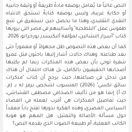
النص غالباً ما يُعامل بوصفه مادةً طريفةً أو وثيقة جانبية
أو حكاية غريبة، وليس بوصفه كتابةً تستحق الانتباه
النقدي التقليدي، وهذا ما يحصل حين نستغرق في تتبع
طقوس عمل "البلطجية" وأساليبهم في مصر التي يرويها
كتاب "أسرار النشالين، لمؤلفه أليكسندر بورخرانو، 2026.
كما أن بعض هذه النصوص ظل مجهولاً أو مغموراً حتى
بعد طباعته. وهناك حالات أشار إليها باحثون مثل عمرو
شقرة توحي بأن بعض هذه المذكرات ربما لم يكتبها
أصحابها الحقيقيون بالكامل، بل هناك احتمال أن هناك
من تدخل في صياغتها، حيث يرجح أن كتاب "مذكرات
سائق تكسي" (2026) المنسوب لشخص يرمز له بـ (م.
ك.أ) إنما هو من تأليف الصحافي مصطفى القشاشي،
حيث تفاصيل المذكرات هي أقرب لعمله في الفضاء
السياسي المصري، وهذه الفكرة بدورها تفتح باباً معقداً
حول مسألة الأصالة والتمثيل: هل المهم هو هوية
الكاتب الفعلية، أم طبيعة الصوت الذي يقدمه النص؟