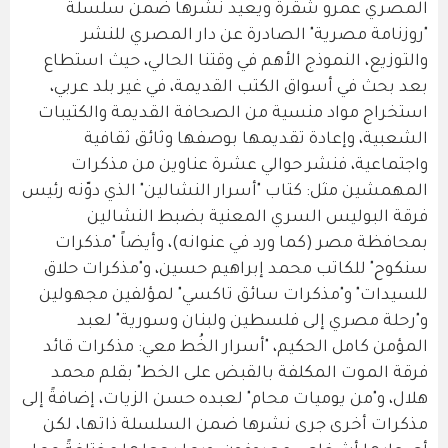
المصري عمرو شقرة ويعيد نشرها ضمن سلسلة
"روزنامة مصرية" الصادرة عن دار المصري للنشر
والتوزيع، النموذج الأهم في وقتنا الحالي، حيث استطاع
بعد بحث في أسواق الكتب القديمة، في غير بلد عربي،
استخراج مواد منسية من الصحافة القديمة والكتيبات
الشعبية، وإعادة تقديمها بوصفها وثائق ثقافية
واجتماعية، فنشر حوالي عشرة عناوين من مذكرات
المهمشين مثل: كتاب "أسرار النشالين" الذي دوّنه رئيس
فرقة البوليس السري المعنية بضبط النشالين
بمحافظة مصر (كما ورد في عنوانه)، وأيضاً "مذكرات
سنكوح" للكاتب محمد إبراهيم حسين، و"مذكرات حلاق
للسيدات" و"مذكرات سائق تاكسي" لمؤلفين مجهولين
و"رحلة مصري إلى فلسطين ولبنان وسورية" لعبد
المؤمن كامل الحكيم، "أسرار الخُط معي: مذكرات قائد
فرقة الموت المكلفة بالقبض على الخط" بقلم محمد
هلال، و"من يوميات محام" لعبده حسن الزيات، إضافةً إلى
مذكرات أخرى جرى نشرها ضمن السلسلة ذاتها، لكن