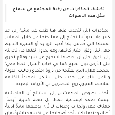
تكشف المذكرات عن رغبة المجتمع في سماع
مثل هذه الأصوات
المذكرات التي نتحدث عنها هنا ظلت غير مرئية إلى حد
كبير، ولا يبدو أننا نحتاج إلى معالجتها من خلال المعايير
نفسها التي تُقاس بها أدبية الرواية أو السيرة الأدبية،
فهي تبنى وفق اختيار كاتبها، وهو يحاول نقلها من تجربته
إلى الورق، حتى أن بعضها لا يخرج عن سرد وقائع تجري
على الأرض دون تنقيح كما في كتاب "أسرار الخط معي"
لمحمد هلال، الذي يفتتحه من ذروة اجتماع رجالات الدولة
والأمن بناء على حدث جلل، يشكل تمهيداً لتكليفه
بملاحقة المجرم، روع المصريين في الأرياف البعيدة.
تأخذنا نصوص المهمشين إلى استنتاج أن الهامشية
ليست صفة اجتماعية فقط، بل صفة كتابية أيضاً.
فهناك مهن وتجارب وحيوات لا تُرى بوصفها مادةً أدبيةً
أصلاً، وعندما يكتب أحد أصحابها عن نفسه مباشرةً، فإن