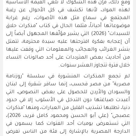
ومع ذلك، فإن هذه الشكوك لا تلغي القيمة الأساسية
لهذه المواد، لأنها تكشف في كل الأحوال عن رغبة
المجتمع في سماع مثل هذه الأصوات، رغم غرابة
موضوعاتها أحياناً، مثلما الحال في كتاب "مذكرات حلاق
للسيدات" (2026) التي يشير مؤلّفها المجهول أيضاً إلى
أن إعجابه بفكرة اقترحتها عليه سيدة محترمة، تتمثل
بنشر الغرائب والعجائب والمعلومات التي وقفت عليها
من أحاديث بعض المترددات على أحد صالونات النساء
خلال فترة تتجاوز العشر سنوات.
لم تجمع المذكرات المنشورة في سلسلة "روزنامة
مصرية" من مصر فحسب، إنما سافر شقرة إلى لبنان
والسودان والأردن للحصول على بعض النصوص، التي
أعيدت صياغتها دون التدخل في الأسلوب إلا في حدود
دنيا، تطلبها تشذيب القليل من العبارات، ومنها "مذكرات
عصبجي" (علي أبو الحسن ومحمود كامل فريد، 2026)،
التي تستعرض يوميات أحد الفتوات كما يسمون في
الدارجة المصرية بالإشارة إلى فئة من الناس تفرض