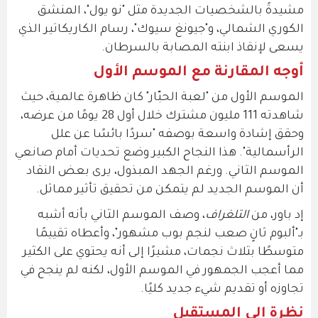
مشيدةً بالشخصيات الجديدة مثل "نو يول"، المنشق
الكوري الشمالي، و"جيونغ سيوك"، رسام الكاريكاتير الذي
يسعى لإنقاذ ابنته المصابة بالسرطان.
أوجه المقارنة مع الموسم الأول
الموسم الأول من "لعبة الحبّار" كان ظاهرة عالمية، حيث
شاهدته 111 مليون مشترك خلال أول 28 يومًا من عرضه،
وحقق إشادة واسعة بوصفه "سردًا بائسًا عن علل
الرأسمالية". هذا النجاح الكبير وضع تحديات أمام صانعي
الموسم الثاني. ورغم الجهد المبذول، يرى بعض النقاد
أن الموسم الجديد لم يتمكن من تحقيق تأثير مماثل.
إد باور، من
التلغراف
، وصف الموسم الثاني بأنه أشبه
بـ"ألبوم ثانٍ صعب لنجم بوب مشهور"، وأعطاه تقييمًا
متوسطًا بثلاث نجمات، مشيرًا إلى أنه يحتوي على الكثير
مما أعجب الجمهور في الموسم الأول، لكنه لم ينجح في
تجاوزه أو تقديم شيء جديد كليًا.
نظرة إلى المستقبل