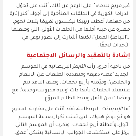
غير مريح للدماء". على الرغم من ذلك، أثنت على تحوّل
الدراما الكورية في الحلقات المتأخرة إلى أجواء أكثر إثارة.
من جهتها، أعطت ريبيكا نيكلسون تقييمًا بثلاث نجوم،
معبرة عن خيبة أملها من الحلقات الأولى، التي وصفتها
بـ"التباطؤ الممل"، لكنها أشارت إلى تطور نوعي في
الأحداث لاحقًا.
إشادة بالتعقيد والرسائل الاجتماعية
من ناحية أخرى، رأت
التايمز
البريطانية في الموسم
الجديد "قصة دقيقة ومتعددة الطبقات عن الانتقام
والخلاص"، وقيّمته بأربع نجمات. وصف الناقد تيم
غلانفيلد الحلقات بأنها ذات "وتيرة مدروسة وحذرة"، مع
ومضات من الأمل وسط الظلام المروّع.
أما
الإندبندنت
البريطانية، فقد أثنت على مقاربة المخرج
هوانغ دونغ هيوك، الذي تجنب تكرار صدمة الموسم
الأول، وأعطته أربع نجمات. وذكرت أن الموسم الثاني
يركز على استكشاف الجوانب الإنسانية بشكل أعمق،