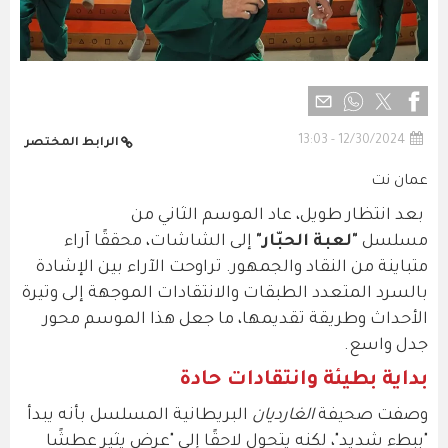
12/30/2024 - 13:03
الرابط المختصر
عمان نت
بعد انتظار طويل، عاد الموسم الثاني من
مسلسل
"لعبة الحبّار"
إلى الشاشات، محققًا آراء
متباينة من النقاد والجمهور. تراوحت الآراء بين الإشادة
بالسرد المتعدد الطبقات والانتقادات الموجهة إلى وتيرة
الأحداث وطريقة تقديمها، ما جعل هذا الموسم محور
جدل واسع.
بداية بطيئة وانتقادات حادة
وصفت صحيفة
الغارديان
البريطانية المسلسل بأنه يبدأ
"ببطء شديد"، لكنه يتحول لاحقًا إلى "عرض يثير عطشًا