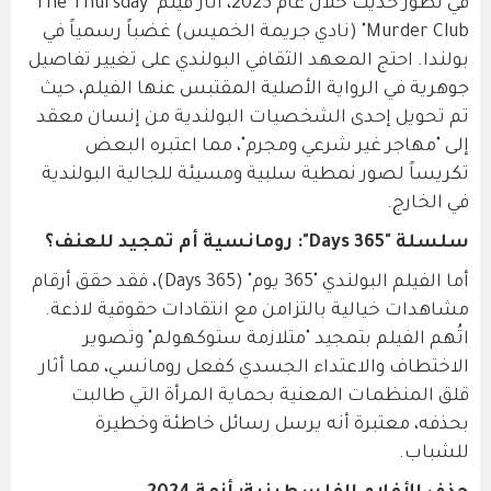
في تطور حديث خلال عام 2025، أثار فيلم "The Thursday
Murder Club" (نادي جريمة الخميس) غضباً رسمياً في
بولندا. احتج المعهد الثقافي البولندي على تغيير تفاصيل
جوهرية في الرواية الأصلية المقتبس عنها الفيلم، حيث
تم تحويل إحدى الشخصيات البولندية من إنسان معقد
إلى "مهاجر غير شرعي ومجرم"، مما اعتبره البعض
تكريساً لصور نمطية سلبية ومسيئة للجالية البولندية
في الخارج.
سلسلة "365 Days": رومانسية أم تمجيد للعنف؟
أما الفيلم البولندي "365 يوم" (365 Days)، فقد حقق أرقام
مشاهدات خيالية بالتزامن مع انتقادات حقوقية لاذعة.
اتُهم الفيلم بتمجيد "متلازمة ستوكهولم" وتصوير
الاختطاف والاعتداء الجسدي كفعل رومانسي، مما أثار
قلق المنظمات المعنية بحماية المرأة التي طالبت
بحذفه، معتبرة أنه يرسل رسائل خاطئة وخطيرة
للشباب.