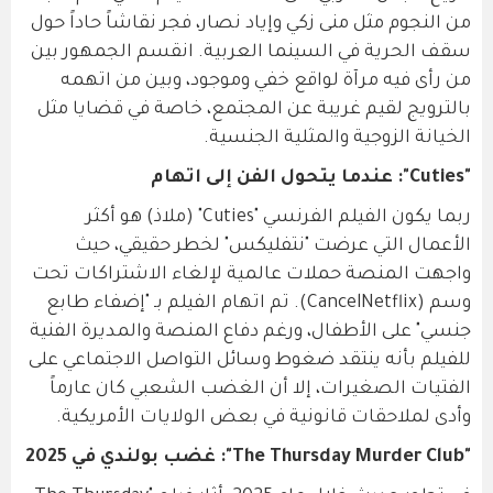
من النجوم مثل منى زكي وإياد نصار، فجر نقاشاً حاداً حول
سقف الحرية في السينما العربية. انقسم الجمهور بين
من رأى فيه مرآة لواقع خفي وموجود، وبين من اتهمه
بالترويج لقيم غريبة عن المجتمع، خاصة في قضايا مثل
الخيانة الزوجية والمثلية الجنسية.
"Cuties": عندما يتحول الفن إلى اتهام
ربما يكون الفيلم الفرنسي "Cuties" (ملاذ) هو أكثر
الأعمال التي عرضت "نتفليكس" لخطر حقيقي، حيث
واجهت المنصة حملات عالمية لإلغاء الاشتراكات تحت
وسم (CancelNetflix). تم اتهام الفيلم بـ "إضفاء طابع
جنسي" على الأطفال، ورغم دفاع المنصة والمديرة الفنية
للفيلم بأنه ينتقد ضغوط وسائل التواصل الاجتماعي على
الفتيات الصغيرات، إلا أن الغضب الشعبي كان عارماً
وأدى لملاحقات قانونية في بعض الولايات الأمريكية.
"The Thursday Murder Club": غضب بولندي في 2025