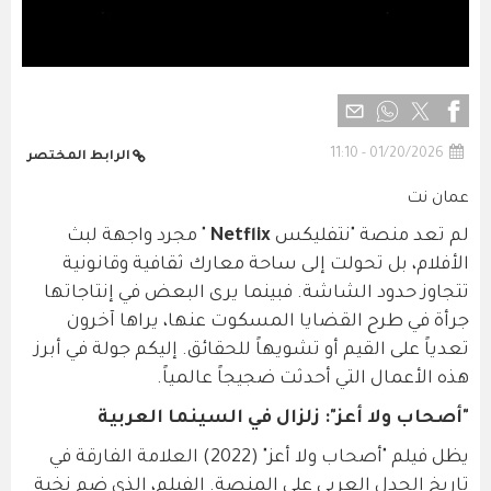
01/20/2026 - 11:10
الرابط المختصر
عمان نت
لم تعد منصة "نتفليكس
Netflix
" مجرد واجهة لبث
الأفلام، بل تحولت إلى ساحة معارك ثقافية وقانونية
تتجاوز حدود الشاشة. فبينما يرى البعض في إنتاجاتها
جرأة في طرح القضايا المسكوت عنها، يراها آخرون
تعدياً على القيم أو تشويهاً للحقائق. إليكم جولة في أبرز
هذه الأعمال التي أحدثت ضجيجاً عالمياً.
"أصحاب ولا أعز": زلزال في السينما العربية
يظل فيلم "أصحاب ولا أعز" (2022) العلامة الفارقة في
تاريخ الجدل العربي على المنصة. الفيلم، الذي ضم نخبة