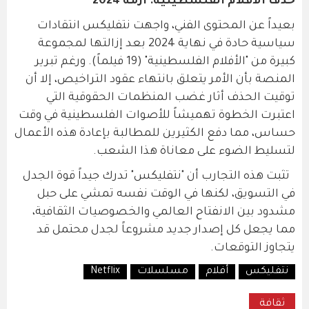
حذف الأفلام الفلسطينية: أزمة 2024
بعيداً عن المحتوى الفني، واجهت نتفليكس انتقادات
سياسية حادة في نهاية 2024 بعد إزالتها لمجموعة
كبيرة من "الأفلام الفلسطينية" (19 فيلماً). ورغم تبرير
المنصة بأن الأمر يتعلق بانتهاء عقود التراخيص، إلا أن
توقيت الحذف أثار غضب المنظمات الحقوقية التي
اعتبرت الخطوة تهميشاً للأصوات الفلسطينية في وقت
حساس، مما دفع الكثيرين للمطالبة بإعادة هذه الأعمال
لتسليط الضوء على معاناة هذا الشعب.
تثبت هذه التجارب أن "نتفليكس" تدرك جيداً قوة الجدل
في التسويق، لكنها في الوقت نفسه تمشي على حبل
مشدود بين الانفتاح العالمي والخصوصيات الثقافية،
مما يجعل كل إصدار جديد مشروعاً لجدل محتمل قد
يتجاوز التوقعات.
نتفليكس
أفلام
مسلسلات
Netflix
ثقافة