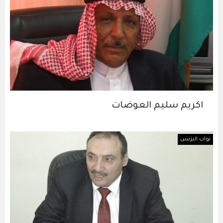
اكريم سليم العوضات
نواب البزنس