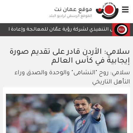
تجاوز
Toggle
موقع عمان نت
إلى
navigation
المحتوى
الموقع الرسمي لراديو البلد
الرئيسي
الرئيس التنفيذي لشركة رؤية عمّان للمعالجة وإعادة التدوير
سلامي: الأردن قادر على تقديم صورة
إيجابية في كأس العالم
سلامي: روح "النشامى" والوحدة والصدق وراء
التأهل التاريخي