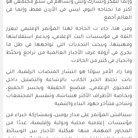
وإنما لتفكّر وتشارك وتبني وتساهم في سلمٍ مجتمعي هو
أكثر ما نحتاجه اليوم، ليس في الأردن فقط، وإنما في
العالم أجمع.
ومن هنا، جاء ت الحاجة لهذا المؤتمر الإقليمي ليعزز
الثقة في مؤسسات البث الإعلامي، ويدعم استقلاليتها
ومهنيتها، ويبحث التحديات التي تواجهها في ظل ما
يجري في أروقة غرف الأخبار العالمية من تراجع وتخبّط
وانحياز، في كثير من الحالات.
وما زاد الأمر سوءًا هو انتشار المنصات الرقمية، التي
باتت تخلط الخبر الكاذب بالإشاعة والتضليل داخل
المحتوى الإعلامي، فتضيع الحقيقة ويخسر الجميع،
وبخاصة الأطراف الأكثر هشاشة، وتنقسم المجتمعات
وتتناحر، فتتأخر جهود البناء والتنمية.
سيناقش المؤتمر على مدار يومين، وبمشاركة خبراء من
مؤسسات إعلامية محلية ودولية وإقليمية، عددًا من
المحاور المهمة، منها: هيكلية الأخبار بين الوسائط